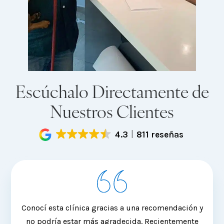
Escúchalo Directamente de
Nuestros Clientes
4.3
811 reseñas
Conocí esta clínica gracias a una recomendación y
Siem
no podría estar más agradecida. Recientemente
de