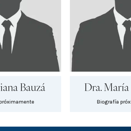
riana Bauzá
Dra. María
 próximamente
Biografía pr