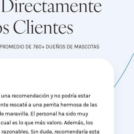
 Directamente
s Clientes
N PROMEDIO DE 760+ DUEÑOS DE MASCOTAS
a una recomendación y no podría estar
Siempre es
te rescaté a una perrita hermosa de las
procedimie
 de maravilla. El personal ha sido muy
el sacrif
o cual es lo que más valoro. Además, los
apareciero
 razonables. Sin duda, recomendaría esta
mas de $3